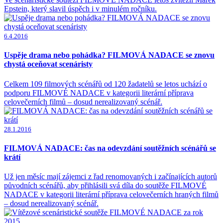
Epstein, který slavil úspěch i v minulém ročníku.
6.4.2016
Uspěje drama nebo pohádka? FILMOVÁ NADACE se znovu
chystá oceňovat scenáristy
Celkem 109 filmových scénářů od 120 žadatelů se letos uchází o
podporu FILMOVÉ NADACE v kategorii literární příprava
celovečerních filmů – dosud nerealizovaný scénář.
28.1.2016
FILMOVÁ NADACE: čas na odevzdání soutěžních scénářů se
krátí
Už jen měsíc mají zájemci z řad renomovaných i začínajících autorů
původních scénářů, aby přihlásili svá díla do soutěže FILMOVÉ
NADACE v kategorii literární příprava celovečerních hraných filmů
– dosud nerealizovaný scénář.