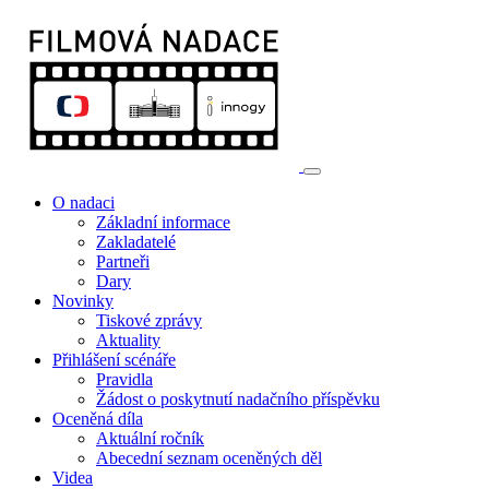
O nadaci
Základní informace
Zakladatelé
Partneři
Dary
Novinky
Tiskové zprávy
Aktuality
Přihlášení scénáře
Pravidla
Žádost o poskytnutí nadačního příspěvku
Oceněná díla
Aktuální ročník
Abecední seznam oceněných děl
Videa