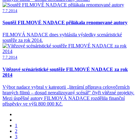
7.7.2014
Soutěž FILMOVÉ NADACE přilákala renomované autory
FILMOVÁ NADACE dnes vyhlásila výsledky scenáristické
soutěže za rok 2014.
7.7.2014
Vítězové scénáristické soutěže FILMOVÉ NADACE za rok
2014
Výbor nadace vybral v kategorii „literární příprava celovečerních
hraných filmů – dosud nerealizovaný scénář" čtyři vítězné projekty.
Mezi úspěšné autory FILMOVÁ NADACE rozdělila finanční
příspěvky ve výši 800 000 Kč.
1
2
3