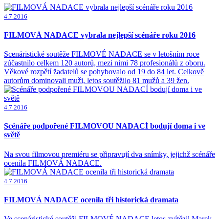
4.7.2016
FILMOVÁ NADACE vybrala nejlepší scénáře roku 2016
Scenáristické soutěže FILMOVÉ NADACE se v letošním roce
zúčastnilo celkem 120 autorů, mezi nimi 78 profesionálů z oboru.
Věkové rozpětí žadatelů se pohybovalo od 19 do 84 let. Celkově
autorům dominovali muži, letos soutěžilo 81 mužů a 39 žen.
4.7.2016
Scénáře podpořené FILMOVOU NADACÍ bodují doma i ve
světě
Na svou filmovou premiéru se připravují dva snímky, jejichž scénáře
ocenila FILMOVÁ NADACE.
4.7.2016
FILMOVÁ NADACE ocenila tři historická dramata
Ve scenáristické soutěži FILMOVÉ NADACE letos zvítězil Marek