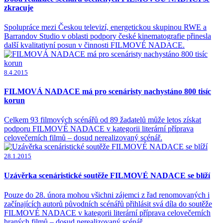
zkracuje
Spolupráce mezi Českou televizí, energetickou skupinou RWE a
Barrandov Studio v oblasti podpory české kinematografie přinesla
další kvalitativní posun v činnosti FILMOVÉ NADACE.
8.4.2015
FILMOVÁ NADACE má pro scenáristy nachystáno 800 tisíc
korun
Celkem 93 filmových scénářů od 89 žadatelů může letos získat
podporu FILMOVÉ NADACE v kategorii literární příprava
celovečerních filmů – dosud nerealizovaný scénář.
28.1.2015
Uzávěrka scenáristické soutěže FILMOVÉ NADACE se blíží
Pouze do 28. února mohou všichni zájemci z řad renomovaných i
začínajících autorů původních scénářů přihlásit svá díla do soutěže
FILMOVÉ NADACE v kategorii literární příprava celovečerních
hraných filmů – dosud nerealizovaný scénář.