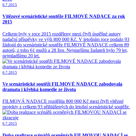
6.7.2015
Vítězové scenáristické soutěže FILMOVÉ NADACE za rok
2015
Celkem byly v roce 2015 rozděleny mezi čtyři úspěšné autory
nadační příspěvky ve výši 800 000 Kč. V letošním roce podalo 93
žádostí do scenáristické soutěže FILMOVÉ NADACE celkem 89
autorů, z toho 61 mužů a 28 žen. Nejstaršímu žadateli bylo 79 let,
nejmladšímu 20 let.
6.7.2015
Ve scenáristické soutěži FILMOVÉ NADACE zabodovala
dramata i křehká komedie ze života
FILMOVÁ NADACE rozdělila 800 000 Kč mezi čtyři vítězné
projekty z celkem 93 přihlášených do letošní scenáristické soutěže.
6.7.2015
Doba realizace scénářů oceněných FILMOVOU NADACÍ se