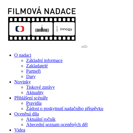
O nadaci
Základní informace
Zakladatelé
Partneři
Dary
Novinky
Tiskové zprávy
Aktuality
Přihlášení scénáře
Pravidla
Žádost o poskytnutí nadačního příspěvku
Oceněná díla
Aktuální ročník
Abecední seznam oceněných děl
Videa