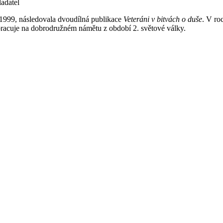
ladatel
1999, následovala dvoudílná publikace
Veteráni v bitvách o duše
. V ro
pracuje na dobrodružném námětu z období 2. světové války.