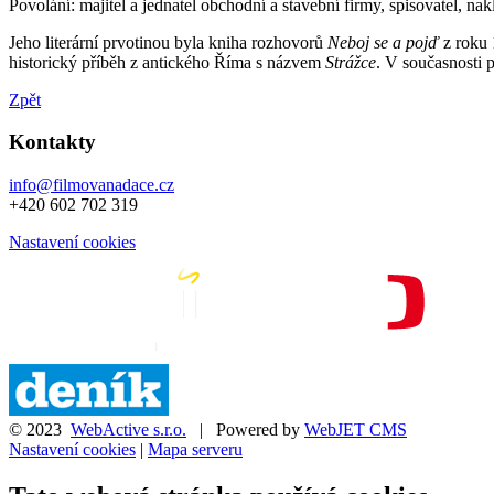
Povolání: majitel a jednatel obchodní a stavební firmy, spisovatel, nak
Jeho literární prvotinou byla kniha rozhovorů
Neboj se a pojď
z roku 
historický příběh z antického Říma s názvem
Strážce
. V současnosti 
Zpět
Kontakty
info@filmovanadace.cz
+420 602 702 319
Nastavení cookies
© 2023
WebActive s.r.o.
| Powered by
WebJET CMS
Nastavení cookies
|
Mapa serveru