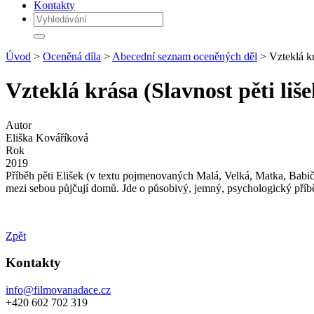
Kontakty
Úvod
>
Oceněná díla
>
Abecední seznam oceněných děl
> Vzteklá kr
Vzteklá krása (Slavnost pěti liše
Autor
Eliška Kováříková
Rok
2019
Příběh pěti Elišek (v textu pojmenovaných Malá, Velká, Matka, Babičk
mezi sebou půjčují domů. Jde o působivý, jemný, psychologický příběh
Zpět
Kontakty
info@filmovanadace.cz
+420 602 702 319