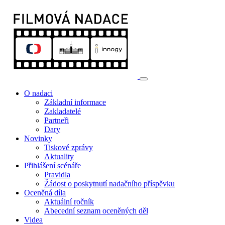
O nadaci
Základní informace
Zakladatelé
Partneři
Dary
Novinky
Tiskové zprávy
Aktuality
Přihlášení scénáře
Pravidla
Žádost o poskytnutí nadačního příspěvku
Oceněná díla
Aktuální ročník
Abecední seznam oceněných děl
Videa