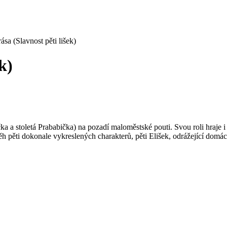
ása (Slavnost pěti lišek)
k)
a a stoletá Prababička) na pozadí maloměstské pouti. Svou roli hraje i
 pěti dokonale vykreslených charakterů, pěti Elišek, odrážející domácí 