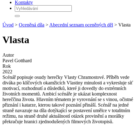
Kontakty
Úvod
>
Oceněná díla
>
Abecední seznam oceněných děl
> Vlasta
Vlasta
Autor
Pavel Gotthard
Rok
2022
Scénář popisuje osudy herečky Vlasty Chramostové. Příběh vede
diváka po klíčových okamžicích Vlastiny minulosti a vykresluje síť
motivací, rozhodnutí a důsledků, které ji dovedly do extrémních
životních momentů. Ambicí scénáře je ukázat komplexnost
hereččina života. Hlavním tématem je vyrovnání se s vinou, očistné
přiznání i katarze, kterou takové poznání přináší. Scénář na jedné
straně navazuje na díla dotýkající se postavení umělce v totalitním
režimu, na straně druhé aktuálností otázek provinění a morálky
překračuje hranici zjednodušených filmových životopisů.