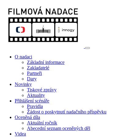
O nadaci
Základní informace
Zakladatelé
Partneři
Dary
Novinky
Tiskové zprávy
Aktuality
Přihlášení scénáře
Pravidla
Žádost o poskytnutí nadačního příspěvku
Oceněná díla
Aktuální ročník
Abecední seznam oceněných děl
Videa