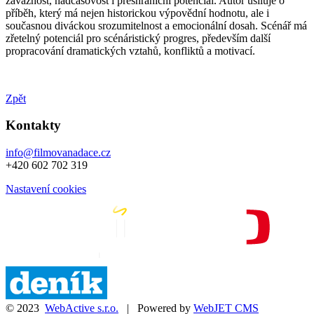
závažnost, nadčasovost i přeshraniční potenciál. Autor usiluje o
příběh, který má nejen historickou výpovědní hodnotu, ale i
současnou diváckou srozumitelnost a emocionální dosah. Scénář má
zřetelný potenciál pro scénáristický progres, především další
propracování dramatických vztahů, konfliktů a motivací.
Zpět
Kontakty
info@filmovanadace.cz
+420 602 702 319
Nastavení cookies
© 2023
WebActive s.r.o.
| Powered by
WebJET CMS