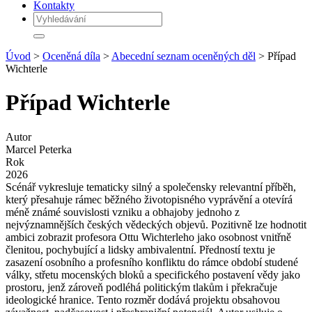
Kontakty
Úvod
>
Oceněná díla
>
Abecední seznam oceněných děl
> Případ
Wichterle
Případ Wichterle
Autor
Marcel Peterka
Rok
2026
Scénář vykresluje tematicky silný a společensky relevantní příběh,
který přesahuje rámec běžného životopisného vyprávění a otevírá
méně známé souvislosti vzniku a obhajoby jednoho z
nejvýznamnějších českých vědeckých objevů. Pozitivně lze hodnotit
ambici zobrazit profesora Ottu Wichterleho jako osobnost vnitřně
členitou, pochybující a lidsky ambivalentní. Předností textu je
zasazení osobního a profesního konfliktu do rámce období studené
války, střetu mocenských bloků a specifického postavení vědy jako
prostoru, jenž zároveň podléhá politickým tlakům i překračuje
ideologické hranice. Tento rozměr dodává projektu obsahovou