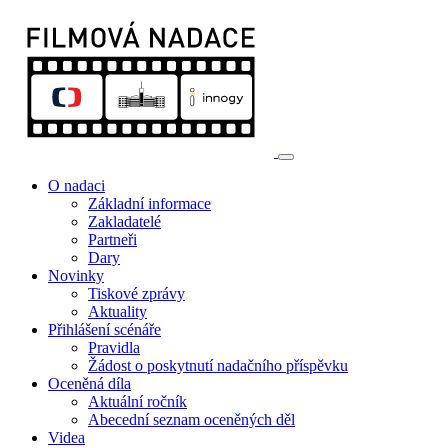
O nadaci
Základní informace
Zakladatelé
Partneři
Dary
Novinky
Tiskové zprávy
Aktuality
Přihlášení scénáře
Pravidla
Žádost o poskytnutí nadačního příspěvku
Oceněná díla
Aktuální ročník
Abecední seznam oceněných děl
Videa