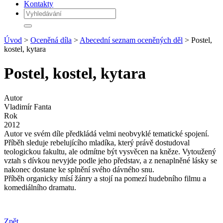
Kontakty
Úvod
>
Oceněná díla
>
Abecední seznam oceněných děl
> Postel,
kostel, kytara
Postel, kostel, kytara
Autor
Vladimír Fanta
Rok
2012
Autor ve svém díle předkládá velmi neobvyklé tematické spojení.
Příběh sleduje rebelujícího mladíka, který právě dostudoval
teologickou fakultu, ale odmítne být vysvěcen na kněze. Vytoužený
vztah s dívkou nevyjde podle jeho představ, a z nenaplněné lásky se
nakonec dostane ke splnění svého dávného snu.
Příběh organicky mísí žánry a stojí na pomezí hudebního filmu a
komediálního dramatu.
Zpět