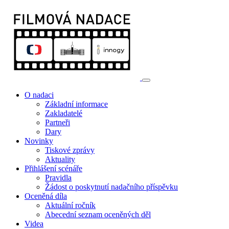
O nadaci
Základní informace
Zakladatelé
Partneři
Dary
Novinky
Tiskové zprávy
Aktuality
Přihlášení scénáře
Pravidla
Žádost o poskytnutí nadačního příspěvku
Oceněná díla
Aktuální ročník
Abecední seznam oceněných děl
Videa