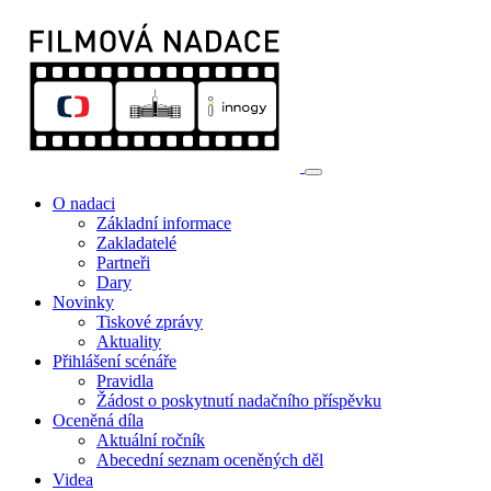
O nadaci
Základní informace
Zakladatelé
Partneři
Dary
Novinky
Tiskové zprávy
Aktuality
Přihlášení scénáře
Pravidla
Žádost o poskytnutí nadačního příspěvku
Oceněná díla
Aktuální ročník
Abecední seznam oceněných děl
Videa