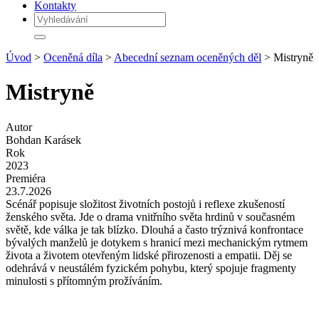
Kontakty
Úvod
>
Oceněná díla
>
Abecední seznam oceněných děl
> Mistryně
Mistryně
Autor
Bohdan Karásek
Rok
2023
Premiéra
23.7.2026
Scénář popisuje složitost životních postojů i reflexe zkušeností
ženského světa. Jde o drama vnitřního světa hrdinů v současném
světě, kde válka je tak blízko. Dlouhá a často trýznivá konfrontace
bývalých manželů je dotykem s hranicí mezi mechanickým rytmem
života a životem otevřeným lidské přirozenosti a empatii. Děj se
odehrává v neustálém fyzickém pohybu, který spojuje fragmenty
minulosti s přítomným prožíváním.