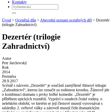
Kontakty
Úvod
>
Oceněná díla
>
Abecední seznam oceněných děl
> Dezertér
(trilogie Zahradnictví)
Dezertér (trilogie
Zahradnictví)
Autor
Petr Jarchovský
Rok
2014
Premiéra
28.9.2017
Scénář s názvem „Dezertér“ je součástí zamýšlené filmové trilogie
„Zahradnictví“, kterou lze označit za rodinnou kroniku. Žánrově jde
o kombinaci dramatu s prvky hořké komedie. „Dezertér“ je
příběhem epických rozměrů. Vypráví o osudech české rodiny, o
nelehkém období, ve kterém se její členové musejí vyrovnávat s
následky 2. světové války a zároveň musejí čelit dramatickým