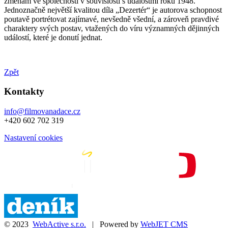
změnám ve společnosti v souvislosti s událostmi roku 1948.
Jednoznačně největší kvalitou díla „Dezertér“ je autorova schopnost
poutavě portrétovat zajímavé, nevšedně všední, a zároveň pravdivé
charaktery svých postav, vtažených do víru významných dějinných
událostí, které je donutí jednat.
Zpět
Kontakty
info@filmovanadace.cz
+420 602 702 319
Nastavení cookies
© 2023
WebActive s.r.o.
| Powered by
WebJET CMS