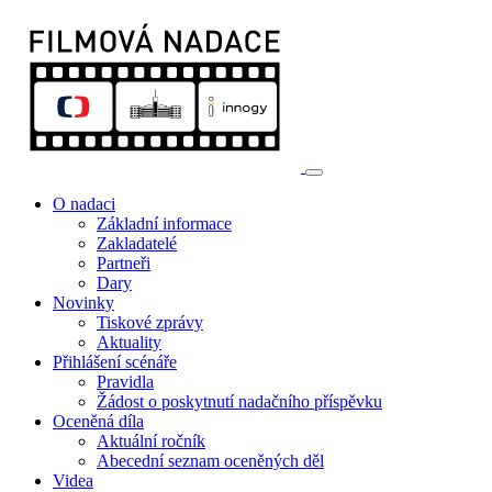
O nadaci
Základní informace
Zakladatelé
Partneři
Dary
Novinky
Tiskové zprávy
Aktuality
Přihlášení scénáře
Pravidla
Žádost o poskytnutí nadačního příspěvku
Oceněná díla
Aktuální ročník
Abecední seznam oceněných děl
Videa