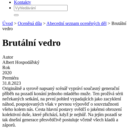
Kontakty
Úvod
>
Oceněná díla
>
Abecední seznam oceněných děl
> Brutální
vedro
Brutální vedro
Autor
Albert Hospodářský
Rok
2020
Premiéra
31.8.2023
Originálně a syrově napsaný scénář vypráví současný generační
příběh na pozadí konání jednoho mladého muže. Ten prožívá sérii
nečekaných setkání, na první pohled vypadajících jako zacyklení
náhod, pospojovaných však v pevnou výpověď o souvztažnosti
všeho kolem nás. Cesta hlavní postavy svědčí o jakémsi obrození
kolektivní duše, které přichází, když je nejhůř. Na jejím pozadí se
tak dnešní generace přesvědčivě postuluje včetně všech kladů a
záporů.