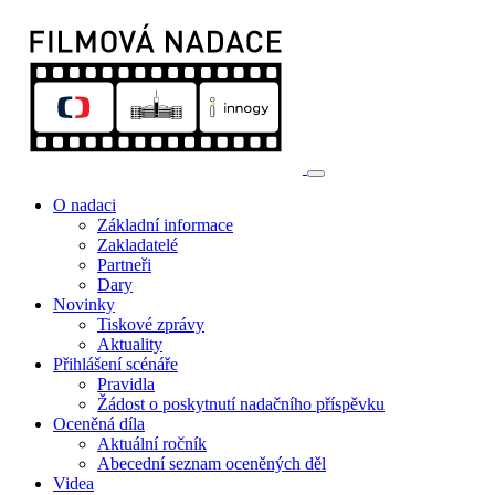
O nadaci
Základní informace
Zakladatelé
Partneři
Dary
Novinky
Tiskové zprávy
Aktuality
Přihlášení scénáře
Pravidla
Žádost o poskytnutí nadačního příspěvku
Oceněná díla
Aktuální ročník
Abecední seznam oceněných děl
Videa