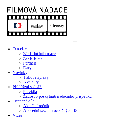
O nadaci
Základní informace
Zakladatelé
Partneři
Dary
Novinky
Tiskové zprávy
Aktuality
Přihlášení scénáře
Pravidla
Žádost o poskytnutí nadačního příspěvku
Oceněná díla
Aktuální ročník
Abecední seznam oceněných děl
Videa