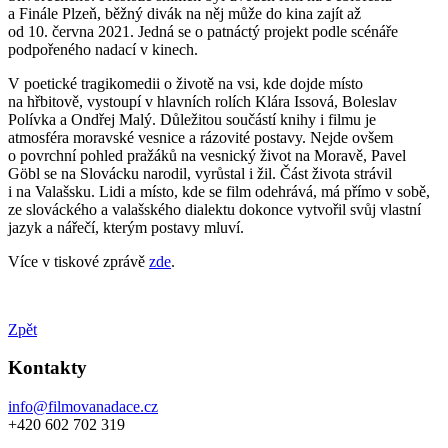
a Finále Plzeň, běžný divák na něj může do kina zajít až
od 10. června 2021. Jedná se o patnáctý projekt podle scénáře
podpořeného nadací v kinech.
V poetické tragikomedii o životě na vsi, kde dojde místo
na hřbitově, vystoupí v hlavních rolích Klára Issová, Boleslav
Polívka a Ondřej Malý. Důležitou součástí knihy i filmu je
atmosféra moravské vesnice a rázovité postavy. Nejde ovšem
o povrchní pohled pražáků na vesnický život na Moravě, Pavel
Göbl se na Slovácku narodil, vyrůstal i žil. Část života strávil
i na Valašsku. Lidi a místo, kde se film odehrává, má přímo v sobě,
ze slováckého a valašského dialektu dokonce vytvořil svůj vlastní
jazyk a nářečí, kterým postavy mluví.
Více v tiskové zprávě
zde
.
Zpět
Kontakty
info@filmovanadace.cz
+420 602 702 319