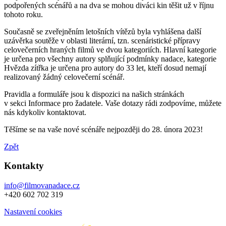
podpořených scénářů a na dva se mohou diváci kin těšit už v říjnu
tohoto roku.
Současně se zveřejněním letošních vítězů byla vyhlášena další
uzávěrka soutěže v oblasti literární, tzn. scenáristické přípravy
celovečerních hraných filmů ve dvou kategoriích. Hlavní kategorie
je určena pro všechny autory splňující podmínky nadace, kategorie
Hvězda zítřka je určena pro autory do 33 let, kteří dosud nemají
realizovaný žádný celovečerní scénář.
Pravidla a formuláře jsou k dispozici na našich stránkách
v sekci Informace pro žadatele. Vaše dotazy rádi zodpovíme, můžete
nás kdykoliv kontaktovat.
Těšíme se na vaše nové scénáře nejpozději do 28. února 2023!
Zpět
Kontakty
info@filmovanadace.cz
+420 602 702 319
Nastavení cookies