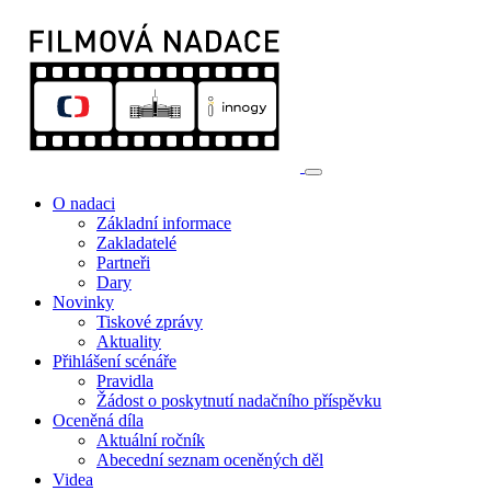
O nadaci
Základní informace
Zakladatelé
Partneři
Dary
Novinky
Tiskové zprávy
Aktuality
Přihlášení scénáře
Pravidla
Žádost o poskytnutí nadačního příspěvku
Oceněná díla
Aktuální ročník
Abecední seznam oceněných děl
Videa