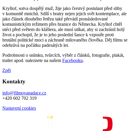
Kryštof, sotva dospělý muž, žije jako čerstvý postulant před sliby
v komunitě mnichů. Sdílí s bratry nejen jejich svět kontemplace, ale
jako článek dlouhého řetězu také převádí pronásledované
komunistickým režimem přes hranice do Německa. Kryštof chtěl
utéct před světem do kláštera, ale musí utíkat, aby si zachránil holý
život a pochopil, že je to jeho poslední šance k vzpouře proti
brutální politické moci a záchraně milovaného člověka. Děj filmu se
odehrává na počátku padesátých let.
Podrobnosti o snímku, tvůrcích, výběr z článků, fotografie, plakát,
trailer apod. naleznete na našem
Facebooku
.
Zpět
Kontakty
info@filmovanadace.cz
+420 602 702 319
Nastavení cookies