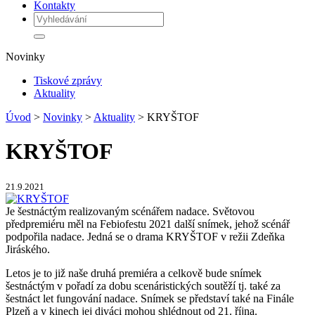
Kontakty
Novinky
Tiskové zprávy
Aktuality
Úvod
>
Novinky
>
Aktuality
> KRYŠTOF
KRYŠTOF
21.9.2021
Je šestnáctým realizovaným scénářem nadace. Světovou
předpremiéru měl na Febiofestu 2021 další snímek, jehož scénář
podpořila nadace. Jedná se o drama KRYŠTOF v režii Zdeňka
Jiráského.
Letos je to již naše druhá premiéra a celkově bude snímek
šestnáctým v pořadí za dobu scenáristických soutěží tj. také za
šestnáct let fungování nadace. Snímek se představí také na Finále
Plzeň a v kinech jej diváci mohou shlédnout od 21. října.