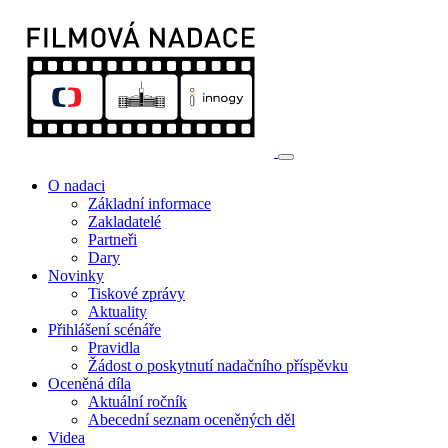
O nadaci
Základní informace
Zakladatelé
Partneři
Dary
Novinky
Tiskové zprávy
Aktuality
Přihlášení scénáře
Pravidla
Žádost o poskytnutí nadačního příspěvku
Oceněná díla
Aktuální ročník
Abecední seznam oceněných děl
Videa